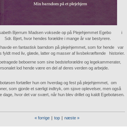
sabeth Bjerrum Madsen voksede op på Plejehjemmet Egebo i
Sdr. Bjert, hvor hendes forældre i mange år var bestyrere.
havde en fantastisk barndom på plejehjemmet, som for hende var
s fyldt med liv, glæde, latter og masser af livsbekræftende historier.
betragede beboerne som sine bedsteforældre og legekammerater,
rsonalet lod hende være en del af deres verden og arbejde.
ebotøsen fortæller hun om hverdag og fest på plejehjemmet, om
ner, som gjorde et særligt indtryk, om sjove oplevelser, men også
 dage, hvor det var svært, når hun blev drillet og kaldt Egebotøsen.
« forrige
|
top
|
næste »