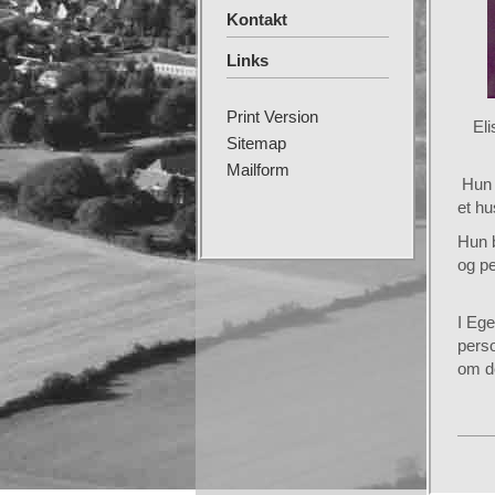
Kontakt
Links
Print Version
Eli
Sitemap
Mailform
Hun 
et hu
Hun 
og pe
I Eg
perso
om de