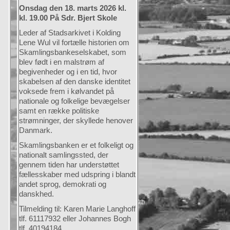
Onsdag den 18. marts 2026 kl.
kl. 19.00 På Sdr. Bjert Skole
Leder af Stadsarkivet i Kolding
Lene Wul vil fortælle historien om
Skamlingsbankeselskabet, som
blev født i en malstrøm af
begivenheder og i en tid, hvor
skabelsen af den danske identitet
voksede frem i kølvandet på
nationale og folkelige bevægelser
samt en række politiske
strømninger, der skyllede henover
Danmark.
Skamlingsbanken er et folkeligt og
nationalt samlingssted, der
gennem tiden har understøttet
fællesskaber med udspring i blandt
andet sprog, demokrati og
danskhed.
Tilmelding til: Karen Marie Langhoff
tlf. 61117932 eller Johannes Bogh
tlf. 40194184.