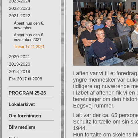
2023-2024
2022-2023
2021-2022
Åbent hus den 6.
november
Åbent hus den 6.
november 2021
Tresu 17-11 2021
2020-2021
2019-2020
2018-2019
I aften var vi til et foredr
Fra 2017 til 2008
yngre mennesker var dukke
tidligere og nuværende m
I løbet af aftenen fik vi 
PROGRAM 25-26
beretninger om den histor
Lokalarkivet
Eegsvej rummer.
I alt var der ca. 65 person
Om foreningen
Schultz fortælle om sin sk
Bliv medlem
1944.
Hun fortalte om skolens his