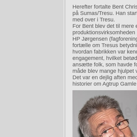
Herefter fortalte Bent Chri
på Sumas/Tresu. Han start
med over i Tresu.
For Bent blev det til mere 
produktionsvirksomheden 
HP Jørgensen (fagforening
fortælle om Tresus betydn
hvordan fabrikken var kendt
engagement, hvilket betød, a
ansætte folk, som havde fo
måde blev mange hjulpet vid
Det var en dejlig aften m
historier om Agtrup Gamle