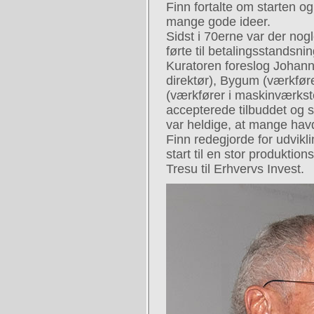
Finn fortalte om starten o
mange gode ideer.
Sidst i 70erne var der nogle
førte til betalingsstandsni
Kuratoren foreslog Johann
direktør), Bygum (værkfør
(værkfører i maskinværkst
accepterede tilbuddet og
var heldige, at mange hav
Finn redegjorde for udvikl
start til en stor produktio
Tresu til Erhvervs Invest.