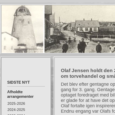
Olaf Jensen holdt den
om torvehandel og små g
SIDSTE NYT
Det blev efter gentagne o
gang for 3. gang. Gentagel
Afholdte
optaget foredraget med bil
arrangementer
er glade for at have det op
2025-2026
Olaf fortalte igen inspire
2024-2025
Endnu engang var Olafs f