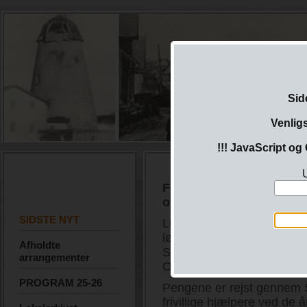
Sid
Venlig
!!! JavaScript og 
U
Fællesskabet blomstrer i
overrækker flot donation 
SIDSTE NYT
Lokalhistorisk Forening f
lørdag den 9. maj 2026 en 
Afholdte
Spareklubben 6091 ved F
arrangementer
Overrækkelsen fandt sted 
PROGRAM 25-26
Pengene er rejst gennem 
frivillige hjælpere ved de å