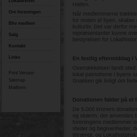
Lokalarkivet
Hallen.
Om foreningen
Når medlemmerne trækker i
for resten af byen, skaber 
Bliv medlem
kulturliv. Det var derfor m
repræsentanter kunne over
Salg
bestyrelsen for Lokalhisto
Kontakt
Links
En festlig eftermiddag i
Overrækkelsen fandt sted 
Print Version
lokal patriotisme i byens
Sitemap
Snakken gik livligt om forti
Mailform
Donationen falder på et 
De 5.000 kroners donation b
og skærm, der anvendes ti
foreningens medlemmer om 
steder og begivenheder, de
tiltrængt, og Lokalhistori