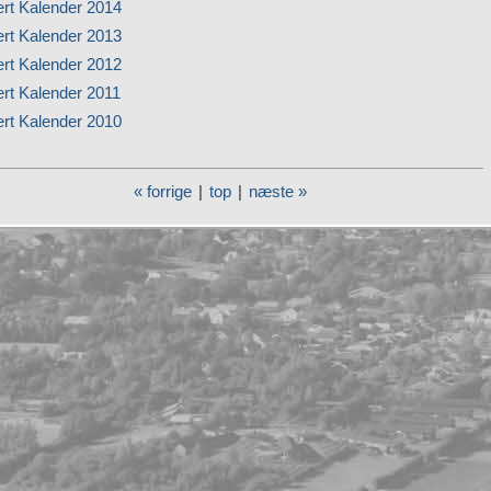
ert Kalender 2014
ert Kalender 2013
ert Kalender 2012
ert Kalender 2011
ert Kalender 2010
« forrige
|
top
|
næste »