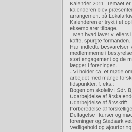
Kalender 2011. Temaet er ”B
kalenderen blev præsenter
arrangement på Lokalarki
Kalenderen er trykt i et op
eksemplarer tilbage.
- Men hvad laver vi ellers 
kaffe, spurgte formanden.
Han indledte besvarelsen 
medlemmerne i bestyrelsen
stort engagement og de m
lægger i foreningen.
- Vi holder ca. et møde o
arbejdet med mange forsk
tidspunkter, f. eks.:
Bogen om skoleliv i Sdr. Bj
Udarbejdelse af årskalend
Udarbejdelse af årsskrift
Forberedelse af forskelli
Deltagelse i kurser og mø
foreninger og Stadsarkivet
Vedligehold og ajourførin