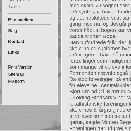
med skoleliv i sognet som
Tæller
- Vi syntes, vi havde fun
og det besluttede vi at sam
Bliv medlem
gang med nu, og det går 
vores håb, at bogen kan vær
Salg
sagde Morten Bøge.
Kontakt
Han opfordrede folk, der li
skolerne og skolernes hver
Links
- Vi vil gerne have så m
fortællinger som muligt me
som mange vil opleve inte
Print Version
Formanden nævnte også Lo
Sitemap
Da stod foreningen på ande
Mailform
for eleverne i centralskole
Bjert Kro ad Gl. Bjært og V
- Kolding Stadsarkiv har taget
lokalhistoriske foreninger l
skolernes 5. årgang i dere
at vi laver en historisk tur i 
gerne, sagde Morten Bøge
Foreningen har udgivet sin