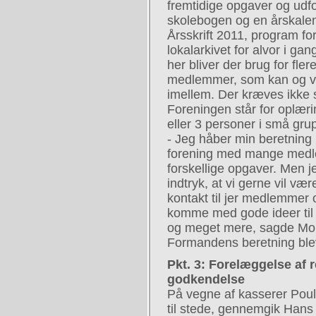
fremtidige opgaver og udf
skolebogen og en årskalen
Årsskrift 2011, program f
lokalarkivet for alvor i ga
her bliver der brug for fle
medlemmer, som kan og vil
imellem. Der kræves ikke 
Foreningen står for oplær
eller 3 personer i små gru
- Jeg håber min beretning h
forening med mange med
forskellige opgaver. Men j
indtryk, at vi gerne vil v
kontakt til jer medlemmer 
komme med gode ideer til 
og meget mere, sagde Mo
Formandens beretning bl
Pkt. 3: Forelæggelse af r
godkendelse
På vegne af kasserer Pou
til stede, gennemgik Han