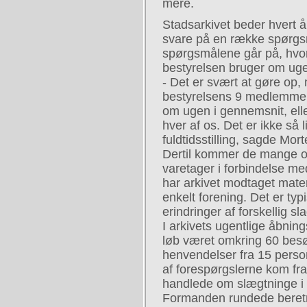
mere.
Stadsarkivet beder hvert 
svare på en række spørgsm
spørgsmålene går på, hvo
bestyrelsen bruger om ug
- Det er svært at gøre op, 
bestyrelsens 9 medlemmer
om ugen i gennemsnit, elle
hver af os. Det er ikke så 
fuldtidsstilling, sagde Mor
Dertil kommer de mange o
varetager i forbindelse med
har arkivet modtaget mater
enkelt forening. Det er typ
erindringer af forskellig sl
I arkivets ugentlige åbning
løb været omkring 60 besø
henvendelser fra 15 person
af forespørgslerne kom fra
handlede om slægtninge i S
Formanden rundede beretni