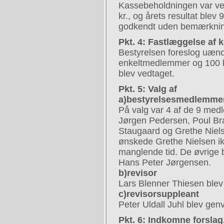
Kassebeholdningen var v
kr., og årets resultat blev
godkendt uden bemærknin
Pkt. 4: Fastlæggelse af 
Bestyrelsen foreslog uændr
enkeltmedlemmer og 100 kr
blev vedtaget.
Pkt. 5: Valg af
a)bestyrelsesmedlemme
På valg var 4 af de 9 med
Jørgen Pedersen, Poul B
Staugaard og Grethe Nielse
ønskede Grethe Nielsen ik
manglende tid. De øvrige 
Hans Peter Jørgensen.
b)revisor
Lars Blenner Thiesen blev
c)revisorsuppleant
Peter Uldall Juhl blev genv
Pkt. 6: Indkomne forslag.