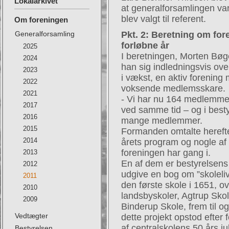
Lokalarkivet
at generalforsamlingen var 
blev valgt til referent.
Om foreningen
Generalforsamling
Pkt. 2: Beretning om fo
forløbne år
2025
I beretningen, Morten Bø
2024
han sig indledningsvis ove
2023
i vækst, en aktiv forening
2022
voksende medlemsskare.
2021
- Vi har nu 164 medlemmer
2017
ved samme tid – og i best
2016
mange medlemmer.
2015
Formanden omtalte herefte
2014
årets program og nogle af
foreningen har gang i.
2013
En af dem er bestyrelsens b
2012
udgive en bog om ”skoleliv
2011
den første skole i 1651, o
2010
landsbyskoler, Agtrup Skol
2009
Binderup Skole, frem til og
Vedtægter
dette projekt opstod efter
af centralskolens 50 års 
Bestyrelsen