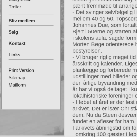
pænt fremmøde til arrang
Tæller
- Det svinger selvfølgelig 
mellem 40 og 50. Topscore
Bliv medlem
Johannes Due, som fortal
Bjert i 50erne og starten 
Salg
i skolens aula, sagde for
Kontakt
Morten Bøge orienterede h
bestyrelsen.
Links
- Vi bruger rigtig meget ti
årsskrift og kalender. Lig
planlægge og forberede m
Print Version
udstillinger med billeder og
Sitemap
den årlige byvandring med 
Mailform
år har vi også deltaget i
lokalhistoriske foreninger 
- I løbet af året er der løs
arkivet. Det er især Christ
dem. Nu da Steen desværr
fundet en afløser for ham.
I arkivets åbningstid om 
omkring 100 gæster i løb