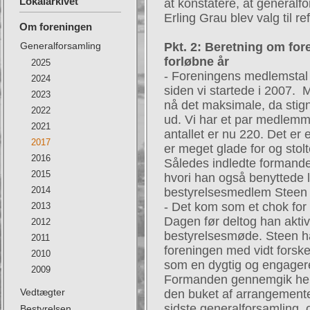
Lokalarkivet
at konstatere, at generalfo
Erling Grau blev valg til re
Om foreningen
Generalforsamling
Pkt. 2: Beretning om fo
forløbne år
2025
- Foreningens medlemstal 
2024
siden vi startede i 2007. M
2023
nå det maksimale, da stign
2022
ud. Vi har et par medlemme
2021
antallet er nu 220. Det er e
2017
er meget glade for og stolt
2016
Således indledte formande
2015
hvori han også benyttede l
2014
bestyrelsesmedlem Steen 
- Det kom som et chok for 
2013
Dagen før deltog han aktiv
2012
bestyrelsesmøde. Steen ha
2011
foreningen med vidt forske
2010
som en dygtig og engager
2009
Formanden gennemgik heref
Vedtægter
den buket af arrangementer
sidste generalforsamling, 
Bestyrelsen